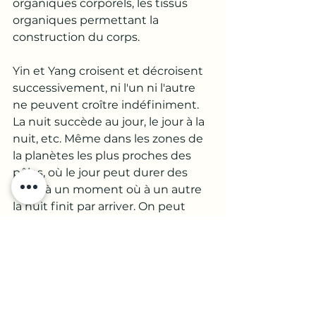
organiques corporels, les tissus 
organiques permettant la 
construction du corps. 
Yin et Yang croisent et décroisent 
successivement, ni l'un ni l'autre 
ne peuvent croître indéfiniment. 
La nuit succède au jour, le jour à la 
nuit, etc. Même dans les zones de 
la planètes les plus proches des 
pôles, où le jour peut durer des 
mois, à un moment où à un autre 
la nuit finit par arriver. On peut 
observer également dans le corps: 
la respiration est une alternance 
de mouvement Yin d'inspiration et 
Yang d'expiration. Vous aurez beau 
retenir votre souffle, à un moment 
ou à un autre vous devez expirer. 