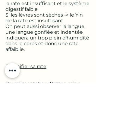
la rate est insuffisant et le système 
digestif faible
Si les lèvres sont sèches -> le Yin 
de la rate est insuffisant.
On peut aussi observer la langue, 
une langue gonflée et indentée 
indiquera un trop plein d’humidité 
dans le corps et donc une rate 
affaiblie. 
5
- Tonifier sa rate
: 
Par l'alimentation: Dattes, raisin, 
pomme de terre, foie, viandes 
maigres, poisson, œuf, concombre, 
carotte, céréales, anguille, réglisse, 
anis, miel, ail, ciboulette, poivre, 
oignon …
Manger principalement des 
aliments chauds et bien cuits 
faciles à digérer.