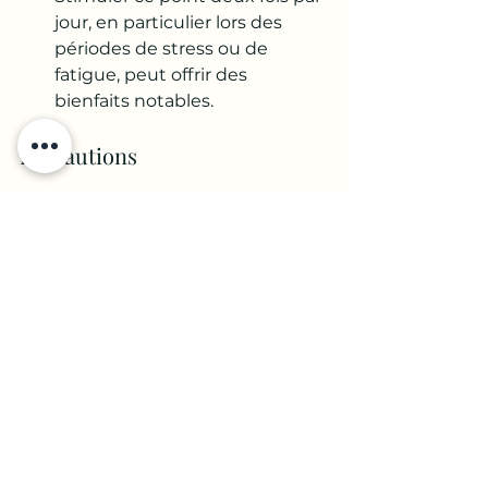
jour, en particulier lors des 
périodes de stress ou de 
fatigue, peut offrir des 
bienfaits notables.
Précautions
Évitez de stimuler ce point 
pendant la grossesse sans avis 
médical, car il est très puissant et 
pourrait causer des contractions. 
En cas de doute ou de douleur 
excessive, il est recommandé de 
consulter un praticien de 
médecine traditionnelle chinoise 
pour un accompagnement 
personnalisé.
Le point Foie 3 est un outil 