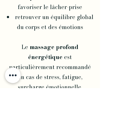
favoriser le lâcher-prise
retrouver un équilibre global
du corps et des émotions
Le
massage profond
énergétique
est
particulièrement recommandé
en cas de stress, fatigue,
surcharge émotionnelle,
douleurs musculaires ou besoin
de se reconnecter à son corps.
Chaque massage débute par un
rituel d’accueil
pour inviter le