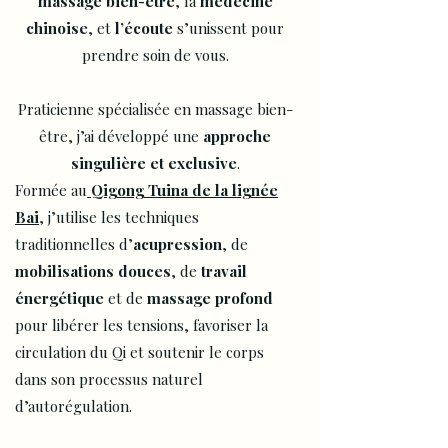
massage bien-être
, la
médecine
chinoise
,
et
l’écoute
s’unissent pour
prendre soin de vous.
Praticienne spécialisée en massage bien-
être, j’ai développé une
approche
singulière et exclusive
.
Formée au
Qigong Tuina de la lignée
Bai
, j’utilise les techniques
traditionnelles d’
acupression
, de
mobilisations douces
, de
travail
énergétique
et de
massage profond
pour libérer les tensions, favoriser la
circulation du Qi et soutenir le corps
dans son processus naturel
d’autorégulation.