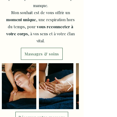
manque.
Mon souhait est de vous offrir un
moment unique
, une respiration hors
du temps, pour
vous reconnecter à
votre corps
, à vos sens et à votre élan
vital.
Massages & soins
Massage bien-être massage sportif acupression drainage lymphatique massage sportif Saint-Paul-Trois-Châteaux Bollène Pierrelatte
Massage bien-être Saint-Paul-Trois-Châteaux, massage profond Drôme provençale, acupression détente, zen, spa, institut de massage bien-être