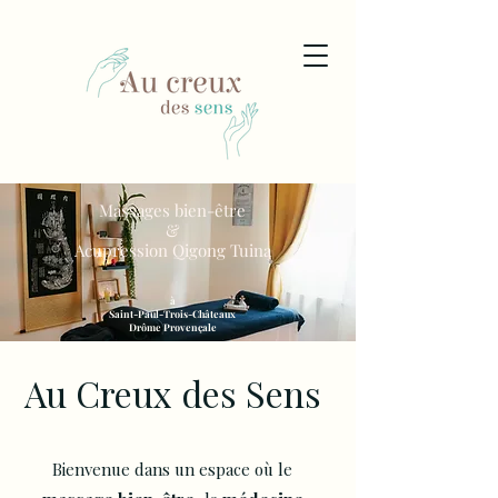
Massages bien-être
&
Acupression Qigong Tuina
à
Saint-Paul-Trois-Châteaux
Drôme Provençale
Saint-Paul-Trois-Châteaux Drpome provençale Massage Acupression
stress douleur au dos fatigue Pierrelatte Bollène Saint Restitut
Au Creux des Sens
Bienvenue dans un espace où le