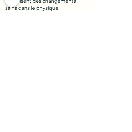
produisent des changements 
sains dans le physique.
Relâcher le passé, laisser tomber 
les emplois stressants ou les 
relations inappropriées sont des 
actions qui libèrent l’énergie du 
corps.
Ce qui améliore l’une améliore 
l’autre, la puissance physique et 
l’Énergie sont intimement liées."
 Maria de los Angeles Rodeiro