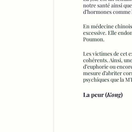
notre santé ainsi que
d’hormones comme la 
En médecine chinoise
excessive. Elle endom
Poumon.
Les victimes de cet e
cohérents. Ainsi, une
d’euphorie ou encore 
mesure d’abriter corr
psychiques que la MT
La peur (
Kong
)