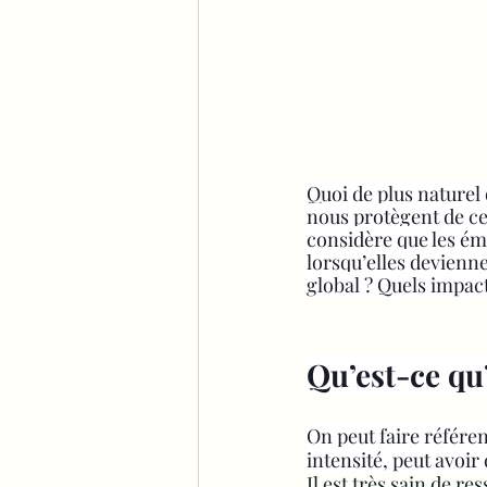
Quoi de plus naturel
nous protègent de ce
considère que les émo
lorsqu’elles devienn
global ? Quels impac
Qu’est-ce qu
On peut faire référ
intensité, peut avoir
Il est très sain de re