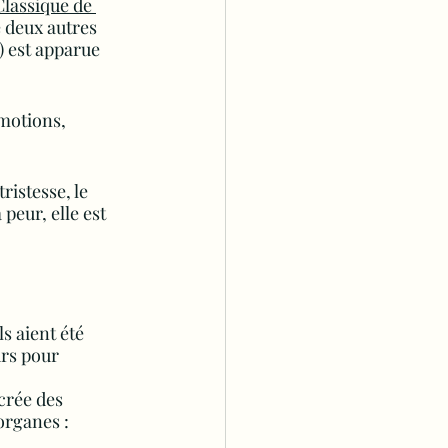
Classique de 
e deux autres 
) est apparue 
émotions, 
istesse, le 
eur, elle est 
 aient été 
rs pour 
crée des 
organes :