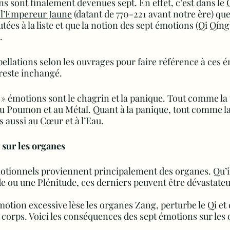
ns sont finalement devenues sept. En effet, c’est dans le 
 l’Empereur Jaune
 (datant de 770-221 avant notre ère) qu
tées à la liste et que la notion des sept émotions (Qi Qíng
. 
ppellations selon les ouvrages pour faire référence à ces 
reste inchangé.
» émotions sont le chagrin et la panique. Tout comme la tr
u Poumon et au Métal. Quant à la panique, tout comme la p
 aussi au Cœur et à l’Eau.
sur les organes
otionnels proviennent principalement des organes. Qu’ils
e ou une Plénitude, ces derniers peuvent être dévastateu
otion excessive lèse les organes Zang, perturbe le Qi et 
 corps. Voici les conséquences des sept émotions sur les 