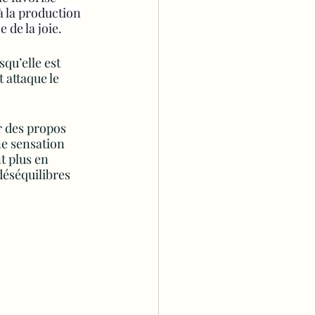
à la production 
de la joie.
qu’elle est 
 attaque le 
r des propos 
ne sensation 
t plus en 
déséquilibres 