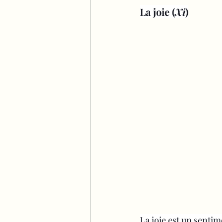
La joie (
Xi
)
La joie est un sentim