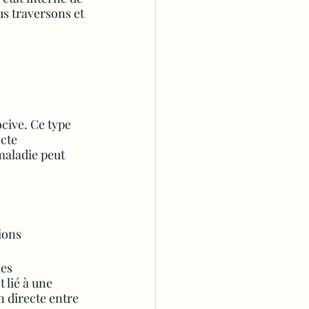
s traversons et 
cive. Ce type 
cte 
maladie peut 
ions
es 
 lié à une 
n directe entre 