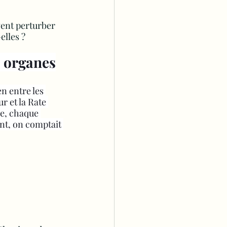
vent perturber 
elles ?
s organes
n entre les 
r et la Rate 
se, chaque 
nt, on comptait 