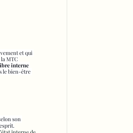
uvement et qui 
 la MTC 
ibre interne
 le bien-être 
 selon son 
esprit.
’état interne de 