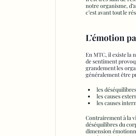
notre organisme, d’a
c’est avant tout le 
L’émotion p
En MTC, il existe la n
de sentiment provoqu
grandement les organ
généralement être pr
les déséquilibre
les causes exter
les causes inter
Contrairement à la v
déséquilibres du cor
dimension émotionnell