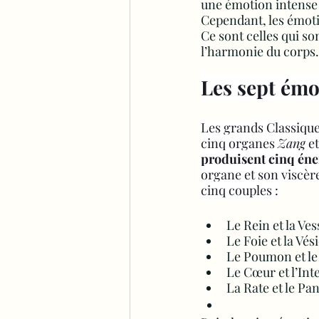
une émotion intense 
Cependant, les émot
Ce sont celles qui so
l’harmonie du corps.
Les sept émo
Les grands Classiques
cinq organes 
Zang
 e
produisent cinq éne
organe et son viscèr
cinq couples :
Le Rein et la Ves
Le Foie et la Vés
Le Poumon et le 
Le Cœur et l’Inte
La Rate et le Pan