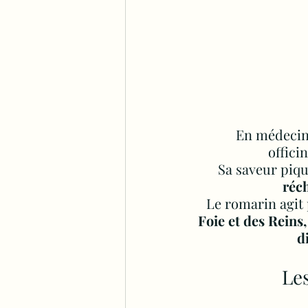
En médecine
offici
Sa
 saveur piqu
réch
Le romarin agit 
Foie et des Reins,
d
Les