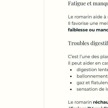
Fatigue et manqu
Le romarin aide à 
Il favorise une mei
faiblesse ou man
Troubles digesti
C’est l’une des pla
Il peut aider en ca
digestion lent
ballonnement
gaz et flatule
sensation de l
Le romarin 
réchau