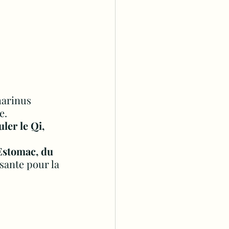
arinus 
e
. 
uler le Qi, 
’Estomac, du 
sante pour la 