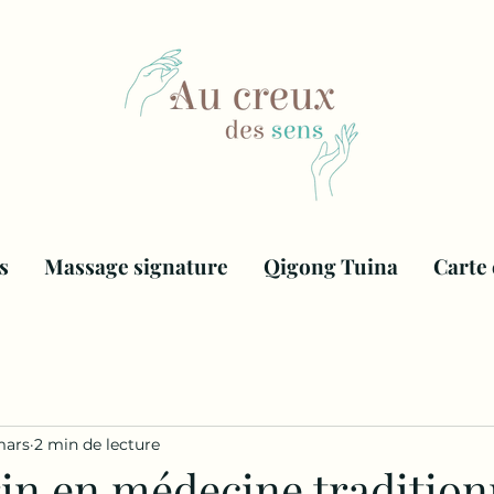
s
Massage signature
Qigong Tuina
Carte
mars
2 min de lecture
in en médecine tradition