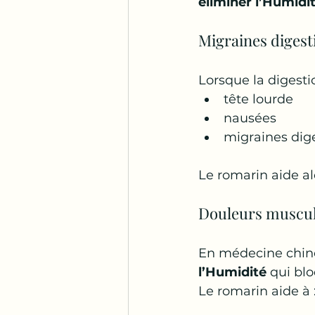
éliminer l’Humidi
Migraines digest
Lorsque la digestio
tête lourde
nausées
migraines dig
Le romarin aide al
Douleurs muscul
En médecine chinoi
l’Humidité
 qui bl
Le romarin aide à 