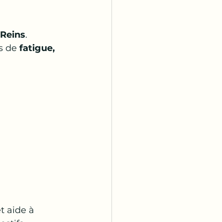
 Reins
.
s de 
fatigue, 
et aide à 